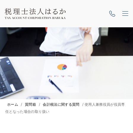
ホーム
/
質問箱
/
会計税法に関する質問
/
使用人兼務役員が役員専
任となった場合の取り扱い