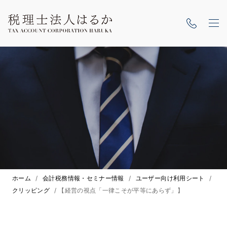
ホーム
/
会計税務情報・セミナー情報
/
ユーザー向け利用シート
/
クリッピング
/
【経営の視点「一律こそが平等にあらず」】