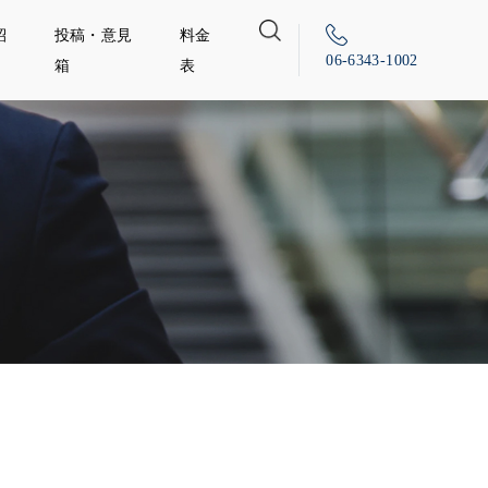
紹
投稿・意見
料金
06-6343-1002
箱
表