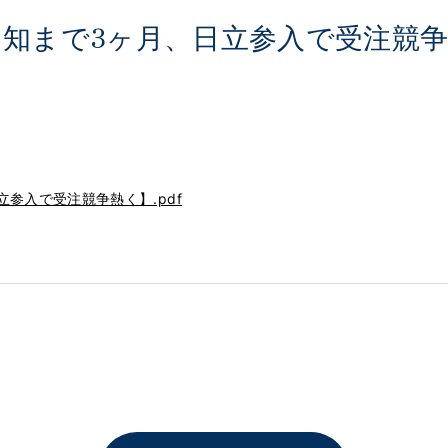
知まで3ヶ月、日立参入で受注競
参入で受注競争熱く】.pdf