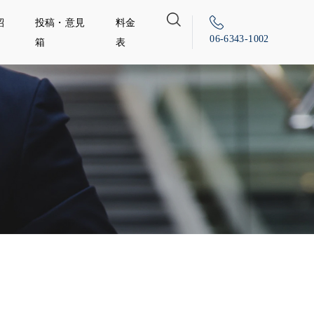
紹
投稿・意見
料金
06-6343-1002
箱
表