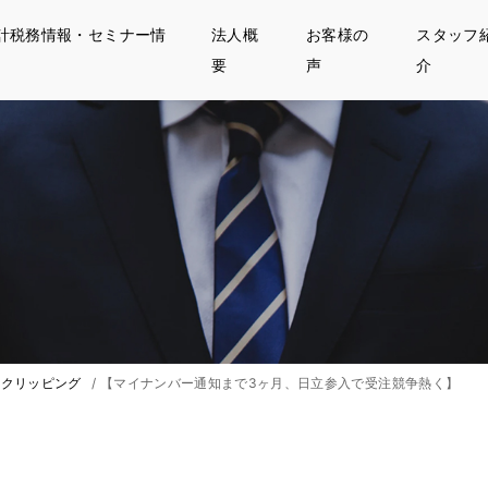
計税務情報・セミナー情
法人概
お客様の
スタッフ
要
声
介
クリッピング
/
【マイナンバー通知まで3ヶ月、日立参入で受注競争熱く】