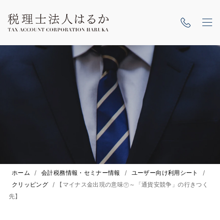
ホーム
/
会計税務情報・セミナー情報
/
ユーザー向け利用シート
/
クリッピング
/
【マイナス金出現の意味㊦～「通貨安競争」の行きつく
先】