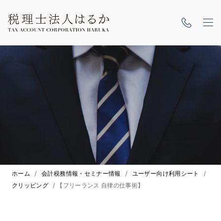
ホーム
/
会計税務情報・セミナー情報
/
ユーザー向け利用シート
/
クリッピング
/
【フリーランス 自律の仕事術】