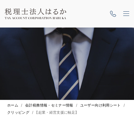
ホーム
/
会計税務情報・セミナー情報
/
ユーザー向け利用シート
/
クリッピング
/
【起業・経営支援に軸足】