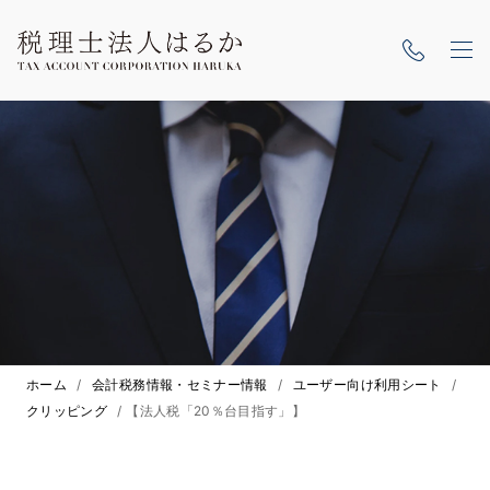
ホーム
/
会計税務情報・セミナー情報
/
ユーザー向け利用シート
/
クリッピング
/
【法人税「20％台目指す」】