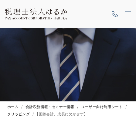
ホーム
/
会計税務情報・セミナー情報
/
ユーザー向け利用シート
/
クリッピング
/
【国際会計、成長に欠かせず】