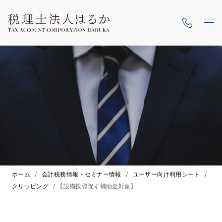
ホーム
/
会計税務情報・セミナー情報
/
ユーザー向け利用シート
/
クリッピング
/
【設備投資促す補助金対象】