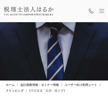
ホーム
/
会計税務情報・セミナー情報
/
ユーザー向け利用シート
/
クリッピング
/
【不正送金「足跡」残さず】