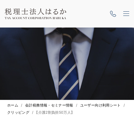
ホーム
/
会計税務情報・セミナー情報
/
ユーザー向け利用シート
/
クリッピング
/
【介護2割負担50万人】