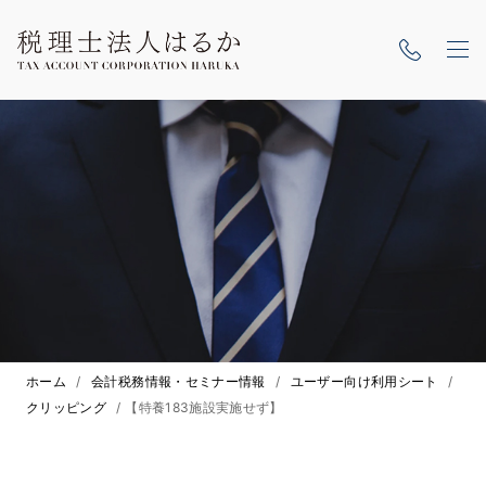
ホーム
/
会計税務情報・セミナー情報
/
ユーザー向け利用シート
/
クリッピング
/
【特養183施設実施せず】