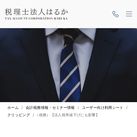
ホーム
/
会計税務情報・セミナー情報
/
ユーザー向け利用シート
/
クリッピング
/
（税務）【法人税率値下げにも影響】