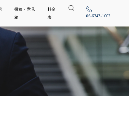
紹
投稿・意見
料金
06-6343-1002
箱
表