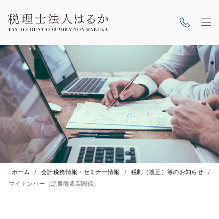
ホーム
/
会計税務情報・セミナー情報
/
税制（改正）等のお知らせ
/
マイナンバー（源泉徴収票関係）