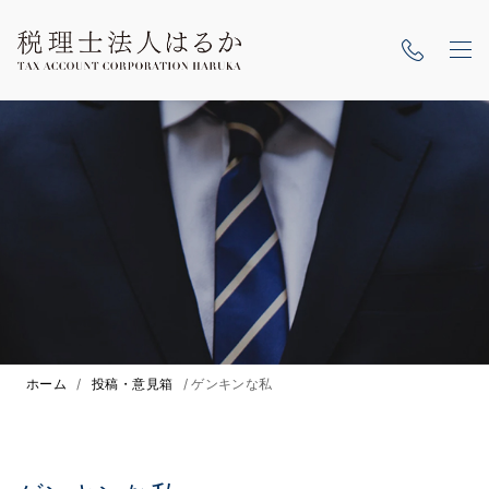
ホーム
/
投稿・意見箱
/
ゲンキンな私