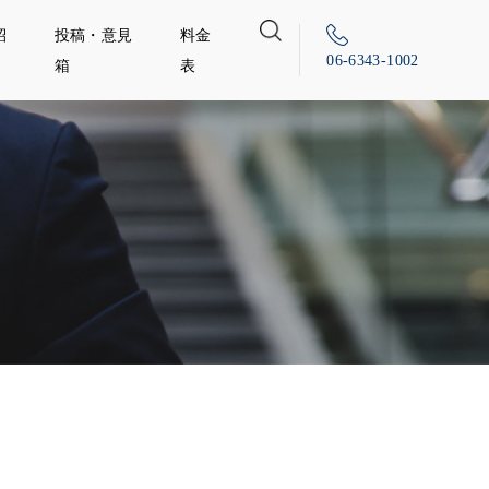
紹
投稿・意見
料金
06-6343-1002
箱
表