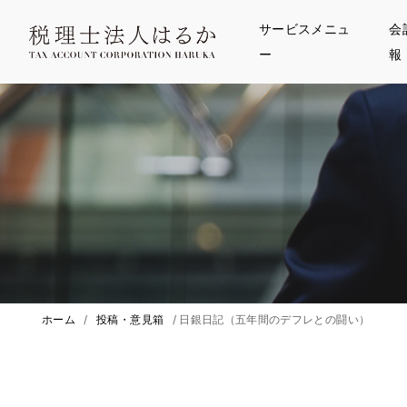
サービスメニュ
会
ー
報
ホーム
/
投稿・意見箱
/
日銀日記（五年間のデフレとの闘い）