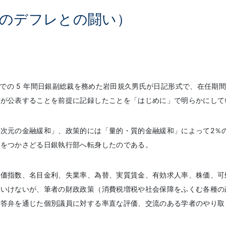
間のデフレとの闘い）
年 4月までの 5 年間日銀副総裁を務めた岩田規久男氏が日記形式で、在
すが公表することを前提に記録したことを「はじめに」で明らかにして
次元の金融緩和」、政策的には「量的・質的金融緩和」によって2％
策をつかさどる日銀執行部へ転身したのである。
価指数、名目金利、失業率、為替、実質賃金、有効求人率、株価、可
ていけないが、筆者の財政政策（消費税増税や社会保障をふくむ各種の
の答弁を通じた個別議員に対する率直な評価、交流のある学者のやり取