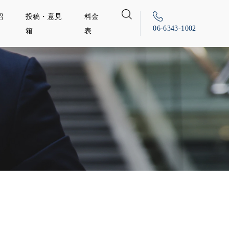
紹
投稿・意見
料金
06-6343-1002
箱
表