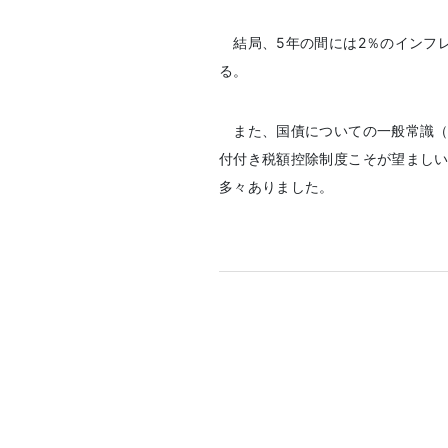
結局、5年の間には2％のインフ
る。
また、国債についての一般常識（
付付き税額控除制度こそが望まし
多々ありました。