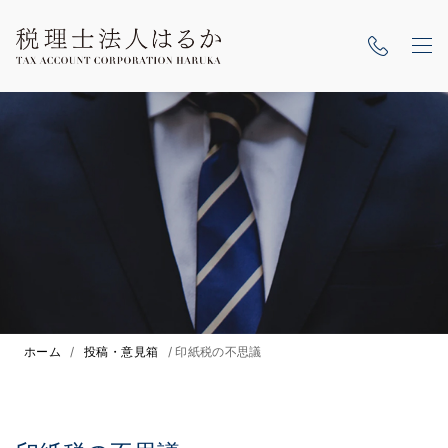
ホーム
/
投稿・意見箱
/
印紙税の不思議